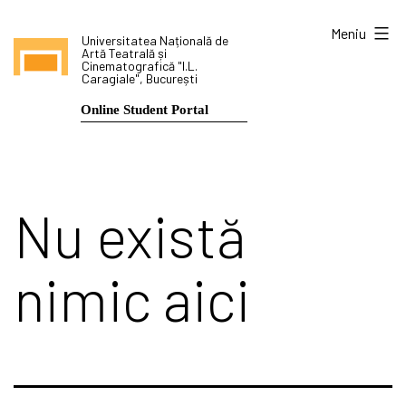
Sari
Meniu
Universitatea Națională de
la
Artă Teatrală și
Cinematografică "I.L.
conținut
Caragiale", București
Online Student Portal
Nu există
nimic aici