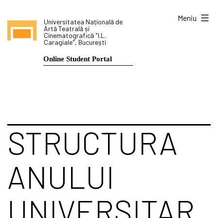
Sari
Meniu
Universitatea Națională de
la
Artă Teatrală și
Cinematografică "I.L.
conținut
Caragiale", București
Online Student Portal
STRUCTURA
ANULUI
UNIVERSITAR