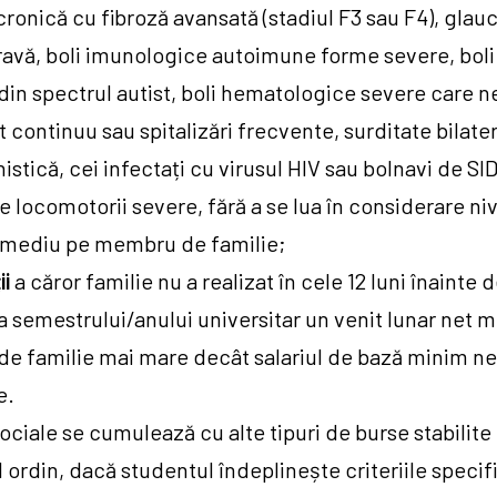
cronică cu fibroză avansată (stadiul F3 sau F4), glau
avă, boli imunologice autoimune forme severe, boli 
 din spectrul autist, boli hematologice severe care n
 continuu sau spitalizări frecvente, surditate bilater
histică, cei infectați cu virusul HIV sau bolnavi de SI
e locomotorii severe, fără a se lua în considerare niv
i mediu pe membru de familie;
ii
a căror familie nu a realizat în cele 12 luni înainte 
 semestrului/anului universitar un venit lunar net 
e familie mai mare decât salariul de bază minim ne
e.
ociale se cumulează cu alte tipuri de burse stabilite 
 ordin, dacă studentul îndeplinește criteriile specif