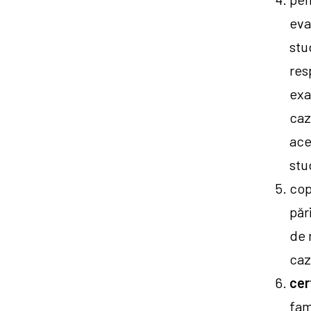
eva
stu
res
exa
caz
ace
stu
cop
păr
de 
caz
cer
fam