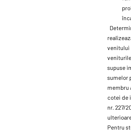
pro
înca
Determin
realizeaz
venitului
venituril
supuse im
sumelor p
membru al
cotei de 
nr. 227/2
ulterioar
Pentru st