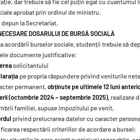
ație, dar trebuie să fie cel puțin egal cu cuantumul l
ciale aprobat prin ordinul de ministru.
 depun la Secretariat.
NECESARE DOSARULUI DE BURSĂ SOCIALĂ
a acordării burselor sociale, studenții trebuie să de
ele documente justificative:
erea
solicitantului
larația
pe propria răspundere privind veniturile nete
acter permanent,
obținute pe ultimele 12 luni anteri
erii (octombrie 2024 – septembrie 2025),
realizate 
brii familiei, supuse impozitului pe venit,
rdul
privind prelucrarea datelor cu caracter persona
ificarea respectării criteriilor de acordare a bursei;
tru situațiile în care există suspiciuni rezonabile, c