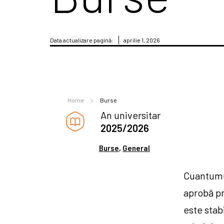
Data actualizare pagină:
aprilie 1, 2026
Home
Burse
An universitar
2025/2026
Burse
,
General
Cuantumul
aprobă pr
este stab