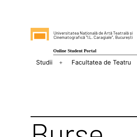
Sari
la
conținut
Universitatea Națională de Artă Teatrală și
Cinematografică "I.L. Caragiale", București
Online Student Portal
Studii
Facultatea de Teatru
Deschide
meniul
Burse