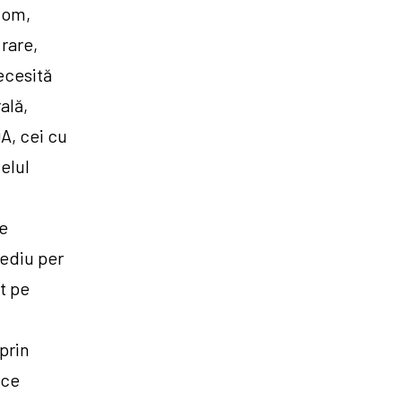
com,
rare,
ecesită
ală,
DA, cei cu
elul
de
mediu per
t pe
prin
ice