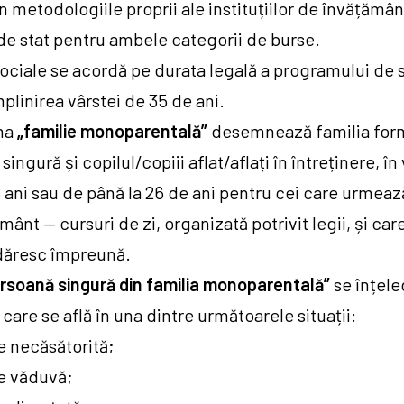
 în metodologiile proprii ale instituțiilor de învățămân
de stat pentru ambele categorii de burse.
ociale se acordă pe durata legală a programului de s
mplinirea vârstei de 35 de ani.
ma
„familie monoparentală”
desemnează familia for
ingură și copilul/copiii aflat/aflați în întreținere, în
8 ani sau de până la 26 de ani pentru cei care urmea
mânt — cursuri de zi, organizată potrivit legii, și car
dăresc împreună.
rsoană singură din familia monoparentală”
se înțel
care se află în una dintre următoarele situații:
e necăsătorită;
e văduvă;