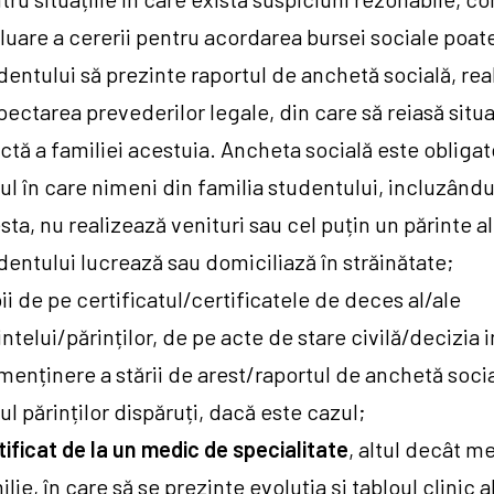
luare a cererii pentru acordarea bursei sociale poate
dentului să prezinte raportul de anchetă socială, rea
pectarea prevederilor legale, din care să reiasă situa
ctă a familiei acestuia. Ancheta socială este obligat
ul în care nimeni din familia studentului, incluzându
sta, nu realizează venituri sau cel puțin un părinte al
dentului lucrează sau domiciliază în străinătate;
ii de pe certificatul/certificatele de deces al/ale
intelui/părinților, de pe acte de stare civilă/decizia 
menținere a stării de arest/raportul de anchetă socia
ul părinților dispăruți, dacă este cazul;
tificat de la un medic de specialitate
, altul decât m
ilie, în care să se prezinte evoluția și tabloul clinic a