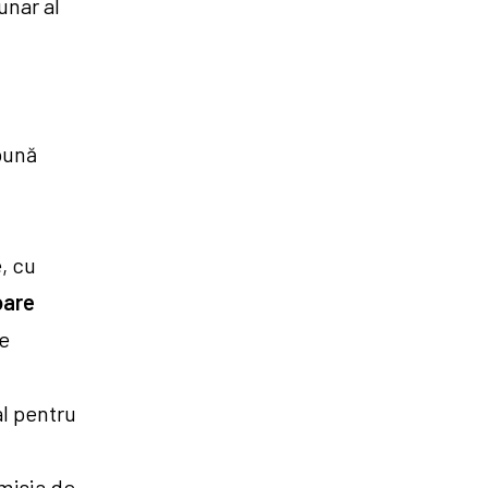
unar al
pună
, cu
oare
de
l pentru
omisia de