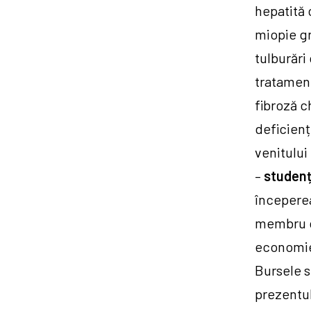
hepatită 
miopie gr
tulburări
tratament
fibroză c
deficienț
venitulu
–
studenț
începerea
membru d
economi
Bursele s
prezentul