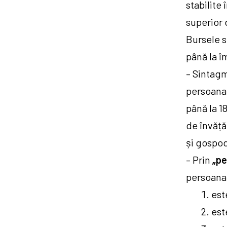
stabilite
superior 
Bursele s
până la î
– Sintag
persoana s
până la 1
de învăță
și gospo
– Prin
„pe
persoana 
est
est