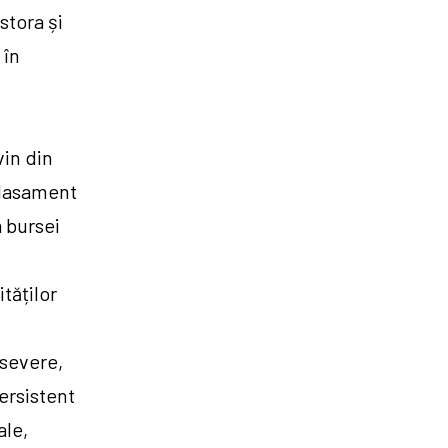
stora și
 în
vin din
plasament
a bursei
tăților
 severe,
ersistent
ale,