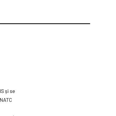
S și se
 UNATC