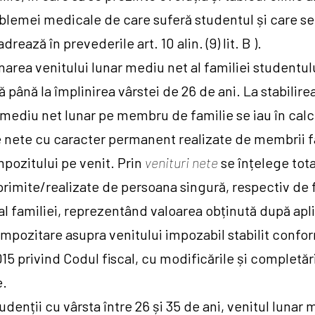
blemei medicale de care suferă studentul și care se
drează în prevederile art. 10 alin. (9) lit. B ).
area venitului lunar mediu net al familiei studentul
ă până la împlinirea vârstei de 26 de ani. La stabilire
 mediu net lunar pe membru de familie se iau în calc
e nete cu caracter permanent realizate de membrii f
pozitului pe venit. Prin
venituri nete
se înțelege tota
rimite/realizate de persoana singură, respectiv de 
 familiei, reprezentând valoarea obținută după apl
impozitare asupra venitului impozabil stabilit confo
015 privind Codul fiscal, cu modificările și completăr
e.
udenții cu vârsta între 26 și 35 de ani, venitul lunar