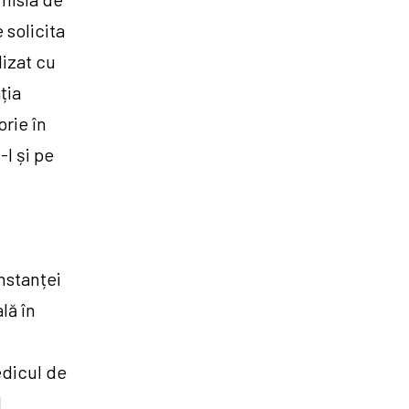
 solicita
lizat cu
ția
orie în
-l și pe
instanței
lă în
edicul de
l