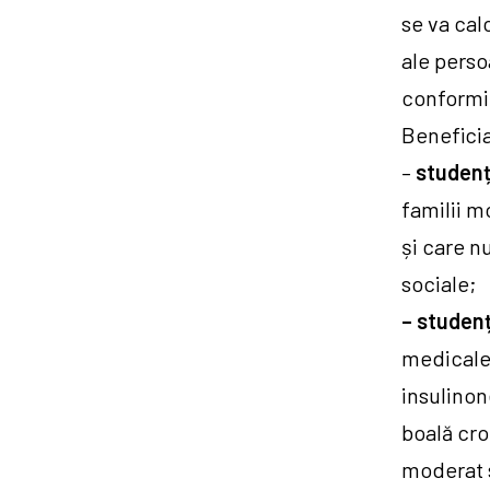
se va cal
ale persoa
conformit
Beneficiar
–
studenți
familii m
și care n
sociale;
– studenț
medicale,
insulinon
boală cro
moderat s