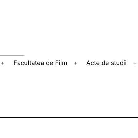
Facultatea de Film
Acte de studii
Deschide
Deschide
D
meniul
meniul
m