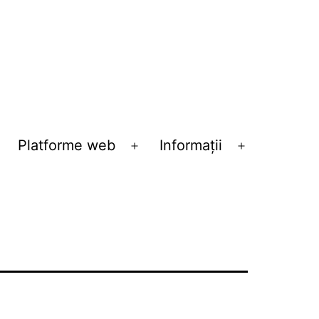
Platforme web
Informații
eschide
Deschide
Deschide
eniul
meniul
meniul