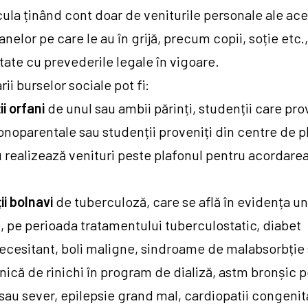
cula ținând cont doar de veniturile personale ale ace
nelor pe care le au în grijă, precum copii, soție etc.,
ate cu prevederile legale în vigoare.
ii burselor sociale pot fi:
i orfani
de unul sau ambii părinți, studenții care pro
onoparentale sau studenții proveniți din centre de 
u realizează venituri peste plafonul pentru acordare
ii bolnavi
de tuberculoză, care se află în evidența uni
 pe perioada tratamentului tuberculostatic, diabet
ecesitant, boli maligne, sindroame de malabsorbție
nică de rinichi în program de dializă, astm bronșic p
au sever, epilepsie grand mal, cardiopatii congenit