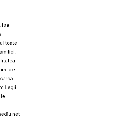
ui se
a
ul toate
amiliei,
litatea
fiecare
icarea
rm Legii
ile
 mediu net