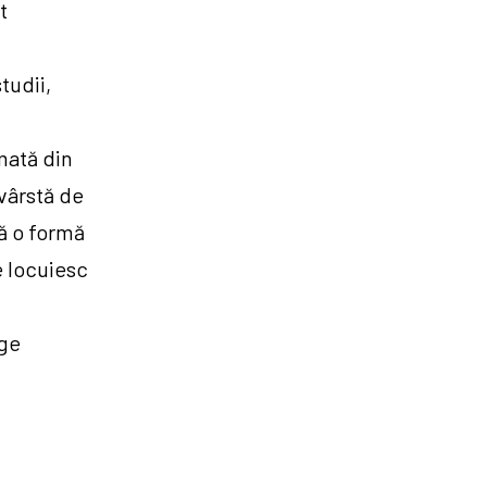
t
tudii,
mată din
 vârstă de
ză o formă
e locuiesc
ege