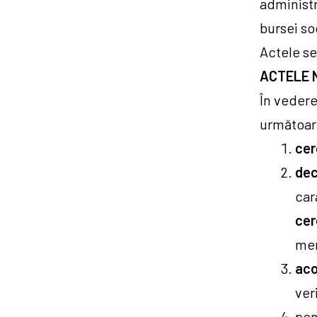
administr
bursei so
Actele se
ACTELE 
În vedere
următoar
cer
dec
car
cer
mem
aco
ver
pen